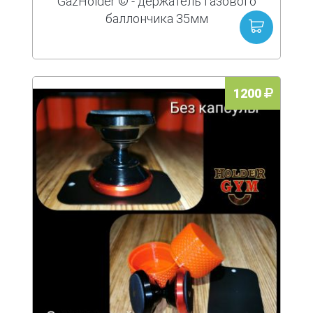
GazHolder © - держатель газового
баллончика 35мм
1200