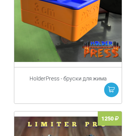
HolderPress - бруски для жима
1250