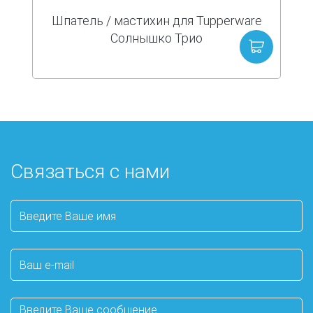
Шпатель / мастихин для Tupperware
Солнышко Трио
Связаться с нами
Ваше
имя
Ваш
e-
mail
Сообщение