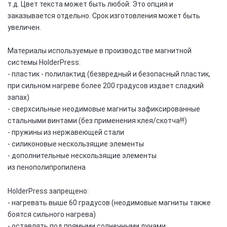
т.д. Цвет текста может быть любой. Это опция и
заказывается отдельно. Срок изготовления может быть
увеличен.
Материалы используемые в производстве магнитной
системы HolderPress:
- пластик - полилактид (безвредный и безопасный пластик,
при сильном нагреве более 200 градусов издает сладкий
запах)
- сверхсильные неодимовые магниты зафиксированные
стальными винтами (без применения клея/скотча!!!)
- пружины из нержавеющей стали
- силиконовые нескользящие элементы
- дополнительные нескользящие элементы
из
п
енополипропилена
HolderPress
запрещено:
- нагревать выше 60 градусов (неодимовые магниты также
боятся сильного нагрева)
- оставлять под прямыми солнечными лучами