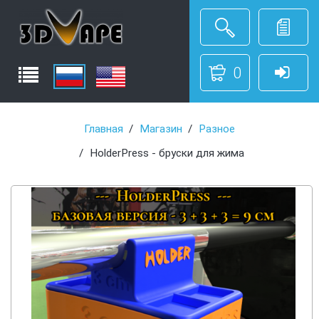
0
Главная
Магазин
Разное
HolderPress - бруски для жима