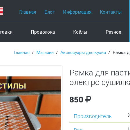
Главная
Блог
Информация
Контакты
тавки
Проволока
Койлы
Разное
Главная
Магазин
Аксессуары для кухни
Рамка д
Рамка для паст
электро сушил
850
3
Производитель
1