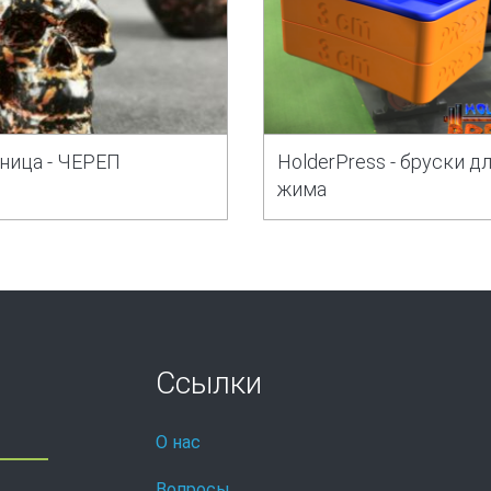
ница - ЧЕРЕП
HolderPress - бруски д
жима
Ссылки
О нас
Вопросы