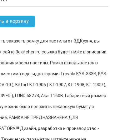
ь в корзину
ть заказать рамку для пастилы от 3ДКухня, вы
сайте 3dkitchen.ru ссылка будет ниже в описании.
ования массы пастилы. Рамка вкладывается в
вместима с дегидраторами: Travola KYS-333B, KYS-
-10 ), Kitfort KT-1906 ( KT-1907, KT-1908, KT-1909 ),
Y339FD ), LUND 68273, Akai 1160В. Габаритный размер
мку можно было положить пекарскую бумагу с
ние, РАМКА НЕ ПРЕДНАЗНАЧЕНА ДЛЯ
РА !!! Дизайн, разработка и производство -
. Технически параметры читайте ниже на