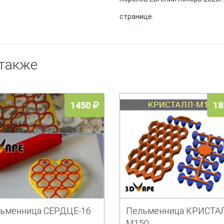
странице.
 также
1450
18
ьменница СЕРДЦЕ-16
Пельменница КРИСТА
М150