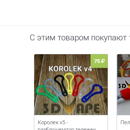
С этим товаром покупают
75
Королек v5 -
Пел
разблокиратор тележек