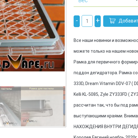
Вес
-
+
Добавит
Все наши новинки и возможнос
можете только на нашем новом 
Рамка для первичного формир
поддон дегидратора. Рамка со
333D, Dream Vitamin DDV-07 ( DDV
Kelli KL-5085, Zyle ZY333FD ( Z
рассчитан так, что бы под ра
выступающими краями. Внима
НАХОЖДЕНИЯ ВНУТРИ ДЕГИДРАТО
Королев Евгений ноябрь 2020г