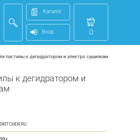
Каталог
0
Вход
ля пастилы к дегидратором и электро сушилкам
илы к дегидратором и
кам
DKITCHEN.RU
10
г