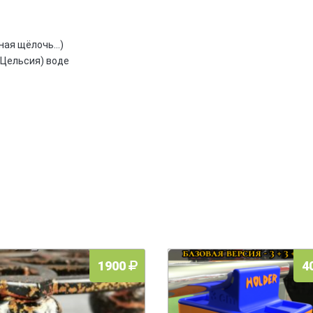
ая щёлочь...)
 Цельсия) воде
1900
4