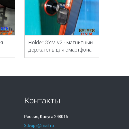
ля
Holder GYM v2 - магнитный
держатель для смартфона
Контакты
Россия, Калуга 248016
3dvape@mail.ru