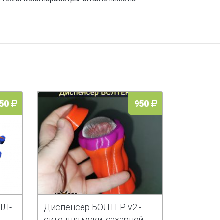
50
950
ЛЛ-
Диспенсер БОЛТЕР v2 -
сито для муки, сахарной