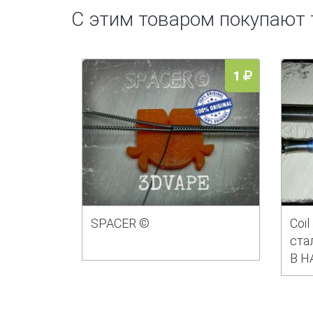
С этим товаром покупают
1
SPACER ©
Coi
ста
В Н