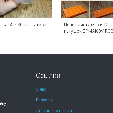
чка 65 х 30 с крышкой
Подставка для 5 и 10
катушек ERMAKOV-RO
Ссылки
О нас
Вопросы
йну и
Доставка и оплата