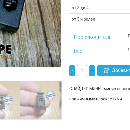
от 3 до 4
от 5 и более
Т
Производитель
1
Вес
-
+
Добавит
СЛАЙДЕР МИНИ - миниатюрный
прижимными плоскостями