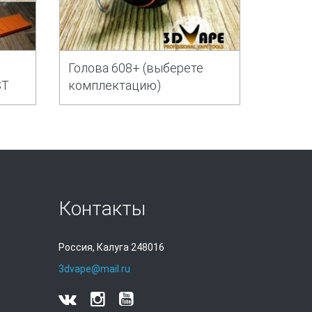
Голова 608+ (выберете
ST
комплектацию)
Контакты
Россия, Калуга 248016
3dvape@mail.ru