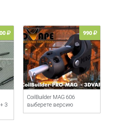
00
990
CoilBuilder MAG 606
 + 3
выберете версию