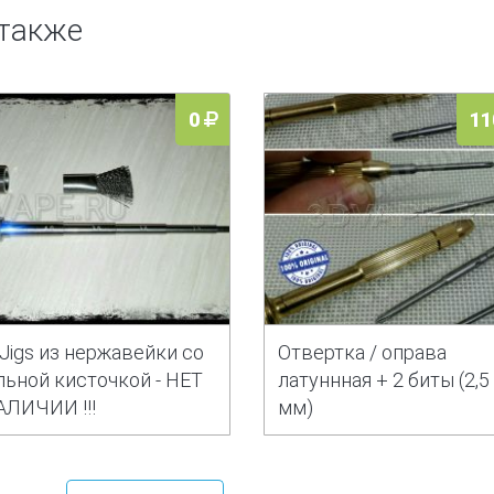
 также
0
11
l Jigs из нержавейки со
Отвертка / оправа
льной кисточкой - НЕТ
латуннная + 2 биты (2,5
АЛИЧИИ !!!
мм)