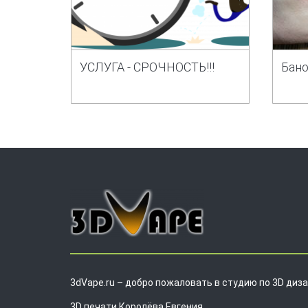
УСЛУГА - СРОЧНОСТЬ!!!
Бано
3dVape.ru – добро пожаловать в студию по 3D диза
3D печати Королёва Евгения