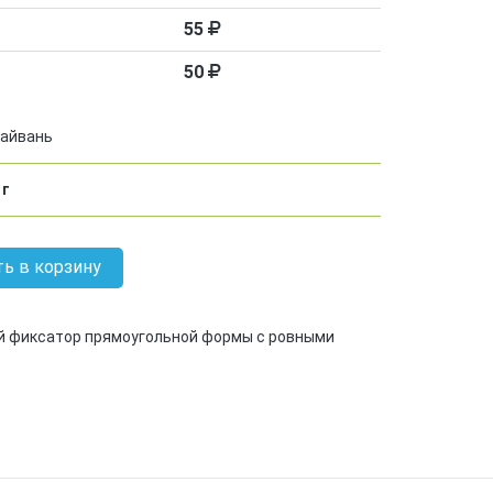
55
50
айвань
г
ь в корзину
 фиксатор прямоугольной формы с ровными