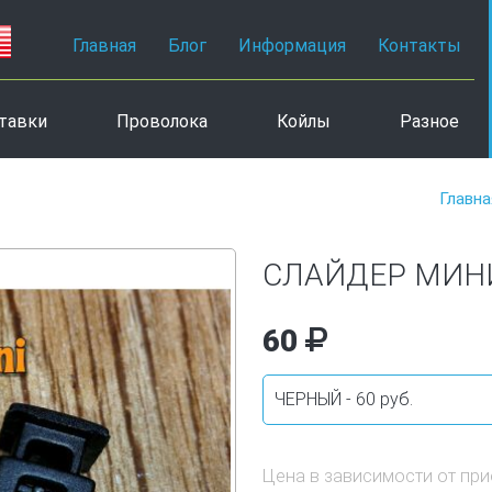
Главная
Блог
Информация
Контакты
тавки
Проволока
Койлы
Разное
Главна
СЛАЙДЕР МИН
60
Цена в зависимости от пр