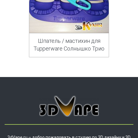
Шпатель / мастихин для
Tupperware Солнышко Трио
3dVape.ru – добро пожаловать в студию по 3D дизайну и 3D