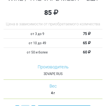
85
Цена в зависимости от приобретаемого количества
75
от 3 до 9
65
от 10 до 49
60
от 50 и более
Производитель
3DVAPE RUS
Вес
4
г