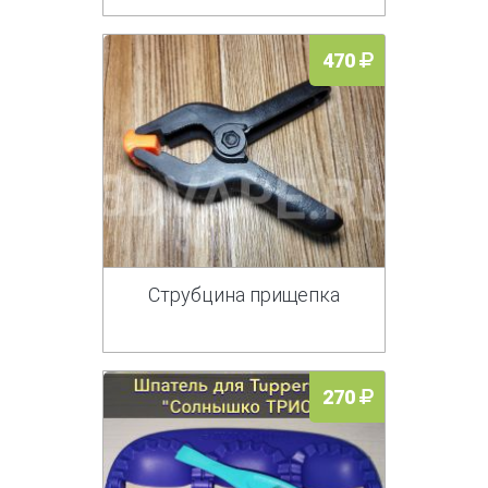
470
Струбцина прищепка
270