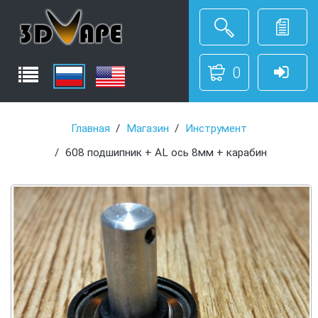
0
Главная
Магазин
Инструмент
608 подшипник + AL ось 8мм + карабин